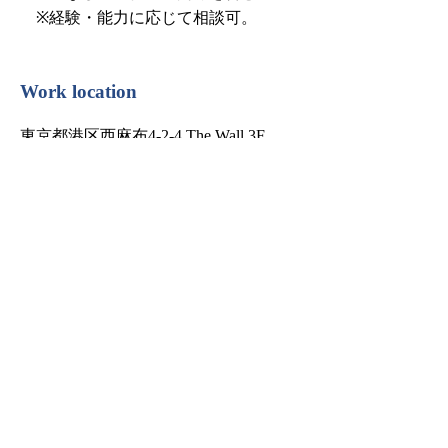
※経験・能力に応じて相談可。
Work location
東京都港区西麻布4-2-4 The Wall 3F
[アクセス]
都営大江戸線六本木駅または東京メト
ロ広尾駅徒歩10分
Working hours
・フレックスタイム制/標準労働時間8
時間（コアタイム 11:00〜15:00）
・出社
・月曜日〜金曜日