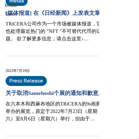
Media
Media
[媒体报道] 在《日经新闻》上发表文章
Topics
TRiCERA公司作为一个市场被媒体报道，它
也处理最近热门的 "NFT "不可替代代币的话
题。 欲了解更多信息，请点击这里↓
https://www.nikkei.com/article/DGKKZO626550
80V10C22A7K12300/
2022年7月19日
Press Release
关于取消Samehoshi个展的通知和歉意。
在六本木和西麻布地区的TRiCERA的9s画廊
举办的展览，原定于2022年7月23日（星期
六）至8月6日（星期六）举行，但由于
SAMEHOSHI的手受伤，导致感染，难以进行
制作活动，展览被取消了。 我们很遗憾地通