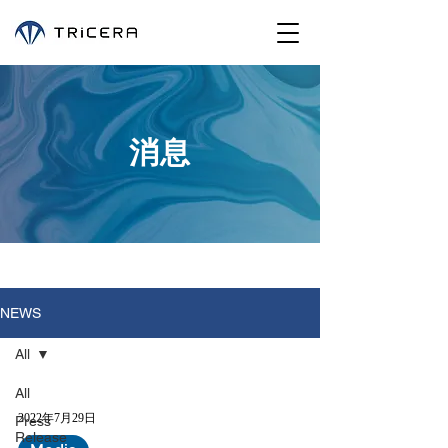
消息
NEWS
All
All
2022年7月29日
Press
Release