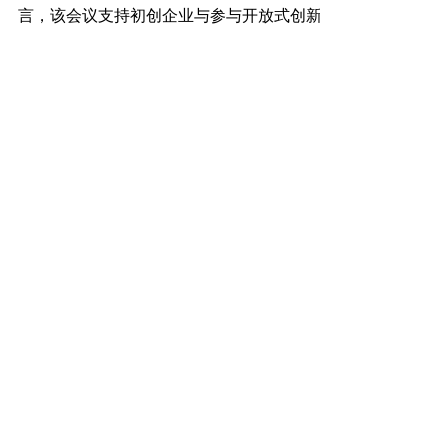
2023年12月20日
Topics
TRiCERA 代表 Iguchi 在 KDDI ∞ Labo
全体会议上发言。
TRiCERA 公司在 KDDI ∞ Labo 全体会议上发
言，该会议支持初创企业与参与开放式创新的
∞ Labo 合作伙伴共同创造。 更多信息↓.
https://mugenlabo-magazine.kddi.com/list/2023-
12-2/
2023年12月8日
Topics
年终和新年假期
感谢您一直以来的惠顾。 本公司因年末及新
年假期将暂停营业，具体如下。 在此期间给
客户带来的不便，我们深表歉意，敬请谅解和