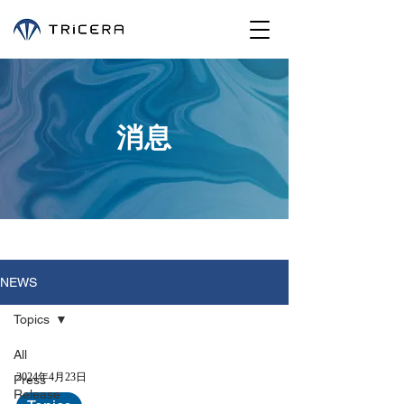
消息
NEWS
Topics
All
2024年4月23日
Press
Release