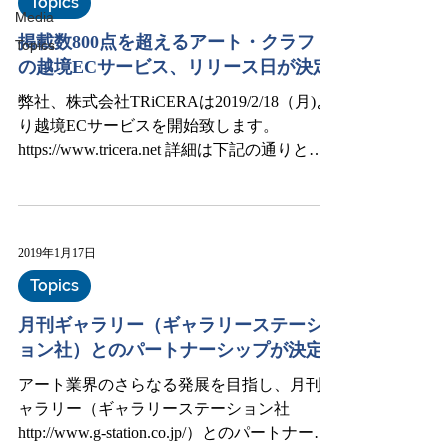
Topics
Media
掲載数800点を超えるアート・クラフト
Topics
の越境ECサービス、リリース日が決定
弊社、株式会社TRiCERAは2019/2/18（月)よ
り越境ECサービスを開始致します。
https://www.tricera.net 詳細は下記の通りとな
ります。 2019/2/18（月) プレリリース
2019/3/1（金) 本リリース...
2019年1月17日
Topics
月刊ギャラリー（ギャラリーステーシ
ョン社）とのパートナーシップが決定
アート業界のさらなる発展を目指し、月刊ギ
ャラリー（ギャラリーステーション社
http://www.g-station.co.jp/）とのパートナーシ