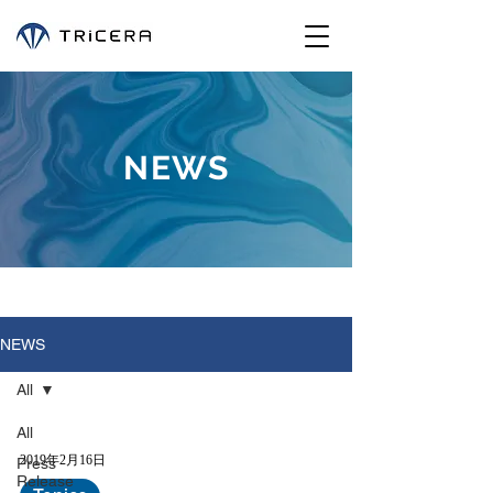
NEWS
NEWS
All
All
2019年2月16日
Press
Release