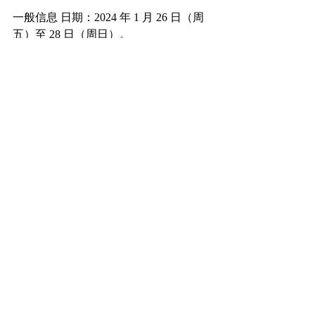
一般信息 日期：2024 年 1 月 26 日（周
五）至 28 日（周日）。
预展：
[贵宾预展] 1 月 26 日（周五）11:00-
14:00
[贵宾预展] 1 月 26 日（周五） 14:00-
19:00
普通观众
1 月 27 日（周六） 11:00 - 19:00
1 月 28 日（周日） 11:00 - 19:00
展览地点
展位 1208台北大都會豪華大酒店
(台湾台北市中山区南京东路三段 133 
号）