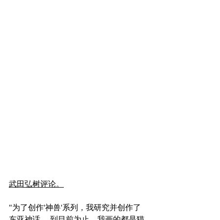
武田弘树评论。
"为了创作'神兽'系列，我研究并创作了
东亚神话。 到目前为止，我画的都是猫