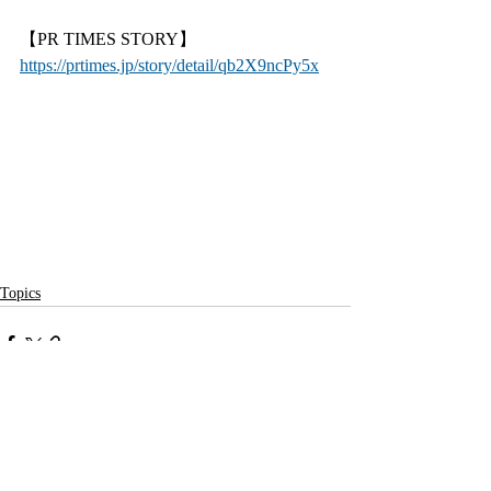
【PR TIMES STORY】
https://prtimes.jp/story/detail/qb2X9ncPy5x
Topics
留言