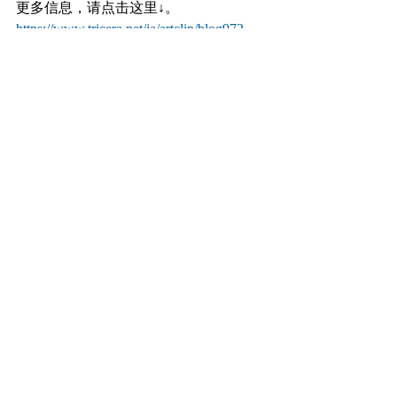
更多信息，请点击这里↓。
https://www.tricera.net/ja/artclip/blog972
Press Release
留言
撰寫留言......
TRiCERA, Inc.