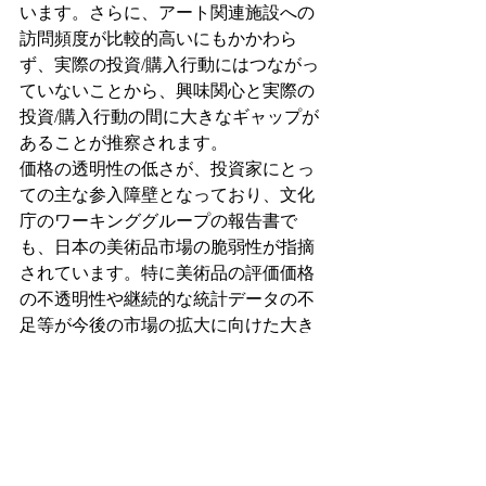
います。さらに、アート関連施設への
訪問頻度が比較的高いにもかかわら
ず、実際の投資/購入行動にはつながっ
ていないことから、興味関心と実際の
投資/購入行動の間に大きなギャップが
あることが推察されます。
価格の透明性の低さが、投資家にとっ
ての主な参入障壁となっており、文化
庁のワーキンググループの報告書で
も、日本の美術品市場の脆弱性が指摘
されています。特に美術品の評価価格
の不透明性や継続的な統計データの不
足等が今後の市場の拡大に向けた大き
な障壁であるとされています。
本調査で、現代アートには資産形成と
いう観点で大きなポテンシャルはある
ものの、価格の透明性や知識不足とい
った課題が明確となりました。これら
の課題を解決することにより、現代ア