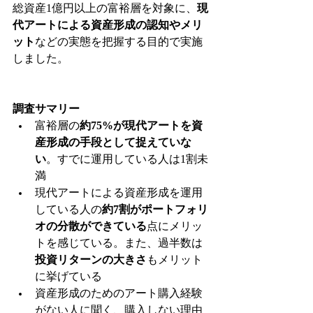
総資産1億円以上の富裕層を対象に、
現
代アートによる資産形成の認知やメリ
ット
などの実態を把握する目的で実施
しました。
調査サマリー
富裕層の
約75%が現代アートを資
産形成の手段として捉えていな
い
。すでに運用している人は1割未
満
現代アートによる資産形成を運用
している人の
約7割がポートフォリ
オの分散ができている
点にメリッ
トを感じている。また、過半数は
投資リターンの大きさ
もメリット
に挙げている
資産形成のためのアート購入経験
がない人に聞く、購入しない理由