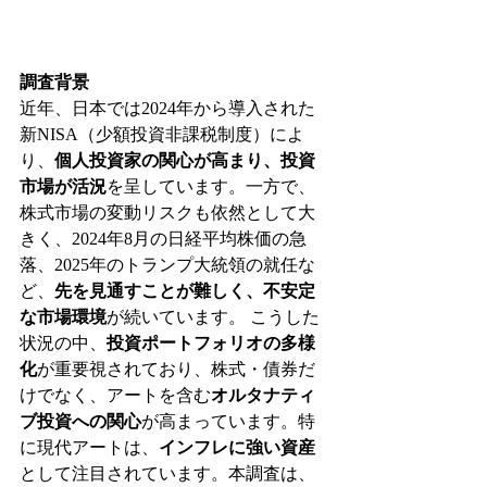
調査背景
近年、日本では2024年から導入された
新NISA（少額投資非課税制度）によ
り、
個人投資家の関心が高まり、投資
市場が活況
を呈しています。一方で、
株式市場の変動リスクも依然として大
きく、2024年8月の日経平均株価の急
落、2025年のトランプ大統領の就任な
ど、
先を見通すことが難しく、不安定
な市場環境
が続いています。 こうした
状況の中、
投資ポートフォリオの多様
化
が重要視されており、株式・債券だ
けでなく、アートを含む
オルタナティ
ブ投資への関心
が高まっています。特
に現代アートは、
インフレに強い資産
として注目されています。本調査は、